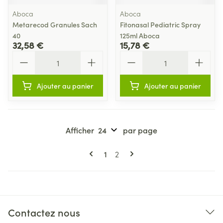
Aboca
Aboca
Metarecod Granules Sach
Fitonasal Pediatric Spray
40
125ml Aboca
32,58 €
15,78 €
Quantité
Quantité
Ajouter au panier
Ajouter au panier
Afficher
par page
Pages
Vous lisez actuellement la page
Page
1
2
Contactez nous