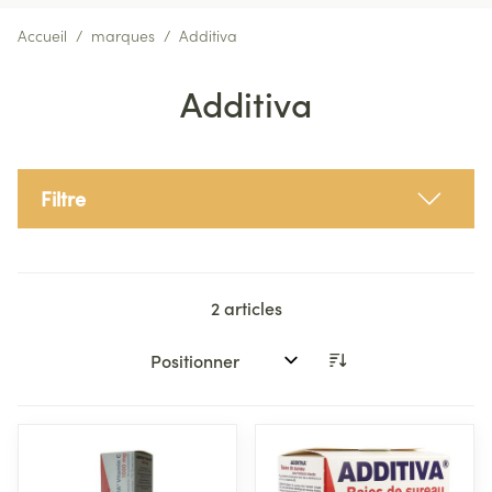
Accueil
/
marques
/
Additiva
Additiva
Filtre
2
articles
Trier par: