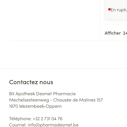
Afficher plus
En rupt
Aérosolthérapie
Jambes lourde
oxygène
Tablettes
appareils aéro
Pieds et jambe
Afficher
Crème, gel et 
Accessoires aé
Pieds secs, call
crevasses
Oxygène
Système respir
Ampoules
Callosités
Cors
Muscles et arti
Contactez nous
Afficher plus
BV Apotheek Desmet Pharmacie
Mechelsesteenweg - Chausée de Malines 157
Infections
Aiguilles et ser
1970
Wezembeek-Oppem
Seringues
Spécifiquement
Téléphone:
+32 2 731 04 76
hommes
Solution inject
Courriel:
info@
pharmadesmet.be
Poux