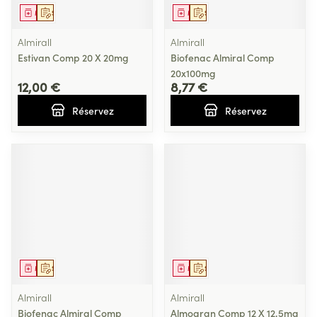
Médicament
Sur prescription
Médicament
Sur prescription
Almirall
Almirall
Estivan Comp 20 X 20mg
Biofenac Almiral Comp
20x100mg
12,00 €
8,77 €
Réservez
Réservez
Médicament
Sur prescription
Médicament
Sur prescription
Almirall
Almirall
Biofenac Almiral Comp
Almogran Comp 12 X 12,5mg