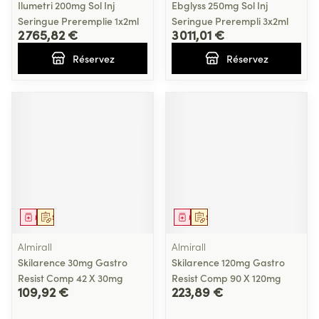
Ilumetri 200mg Sol Inj
Ebglyss 250mg Sol Inj
Seringue Preremplie 1x2ml
Seringue Prerempli 3x2ml
2 765,82 €
3 011,01 €
Réservez
Réservez
Médicament
Sur prescription
Médicament
Sur prescription
Almirall
Almirall
Skilarence 30mg Gastro
Skilarence 120mg Gastro
Resist Comp 42 X 30mg
Resist Comp 90 X 120mg
109,92 €
223,89 €