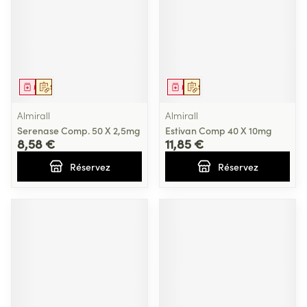
Médicament
Sur prescription
Médicament
Sur prescription
Almirall
Almirall
Serenase Comp. 50 X 2,5mg
Estivan Comp 40 X 10mg
8,58 €
11,85 €
Réservez
Réservez