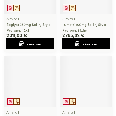
Médicament
Sur prescription
Médicament
Sur prescription
Almirall
Almirall
Ebglyss 250mg Sol Inj Stylo
Ilumetri 100mg Sol Inj Stylo
Prerempli 2x2ml
Prerempli 1x1ml
2 011,00 €
2 765,82 €
Réservez
Réservez
Médicament
Sur prescription
Médicament
Sur prescription
Almirall
Almirall