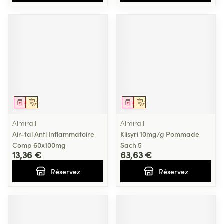
Médicament
Sur prescription
Médicament
Sur prescription
Almirall
Almirall
Air-tal Anti Inflammatoire
Klisyri 10mg/g Pommade
Comp 60x100mg
Sach 5
13,36 €
63,63 €
Réservez
Réservez