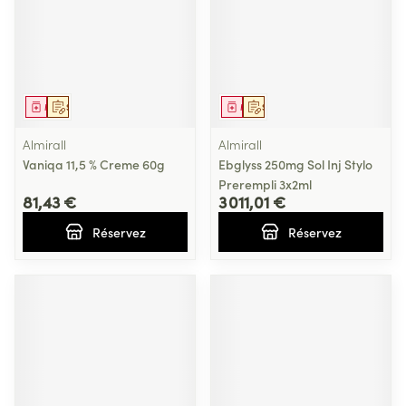
Médicament
Sur prescription
Médicament
Sur prescription
Almirall
Almirall
Vaniqa 11,5 % Creme 60g
Ebglyss 250mg Sol Inj Stylo
Prerempli 3x2ml
81,43 €
3 011,01 €
Réservez
Réservez