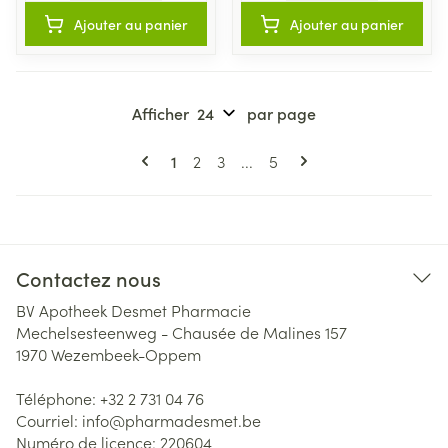
Ajouter au panier
Ajouter au panier
Afficher
par page
Pages
Vous lisez actuellement la page
Page
Page
Page
1
2
3
...
5
Contactez nous
BV Apotheek Desmet Pharmacie
Mechelsesteenweg - Chausée de Malines 157
1970
Wezembeek-Oppem
Téléphone:
+32 2 731 04 76
Courriel:
info@
pharmadesmet.be
Numéro de licence:
220604