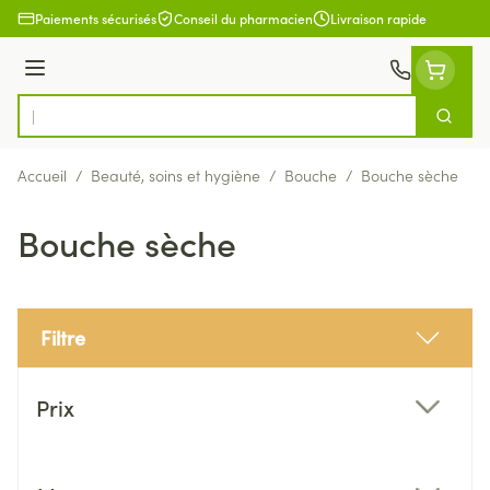
Aller au contenu
Paiements sécurisés
Conseil du pharmacien
Livraison rapide
Menu
Cherch
Rechercher
Accueil
/
Beauté, soins et hygiène
/
Bouche
/
Bouche sèche
Bouche sèche
Filtre
Passer à la liste des produits
Prix
filter