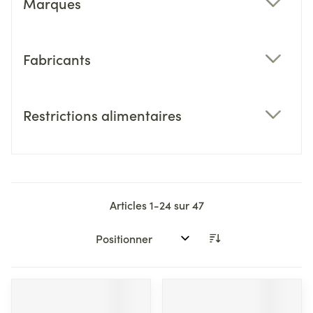
Marques
filter
Fabricants
filter
Restrictions alimentaires
filter
Articles
1
-
24
sur
47
Trier par: