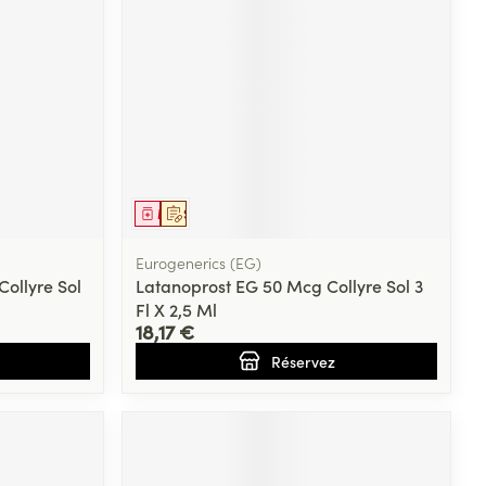
Médicament
Sur prescription
Eurogenerics (EG)
ollyre Sol
Latanoprost EG 50 Mcg Collyre Sol 3
Fl X 2,5 Ml
18,17 €
Réservez