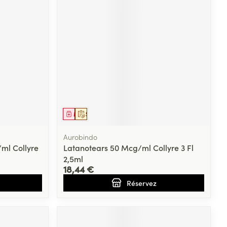
Médicament
Sur prescription
Aurobindo
ml Collyre
Latanotears 50 Mcg/ml Collyre 3 Fl
2,5ml
18,44 €
Réservez