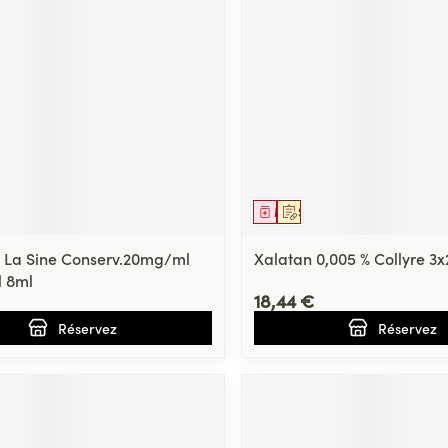
Massage
térinaires
Cheveux
Afficher plus
Afficher plu
essoires
Masques chirurgique
e
Compléments
Répulsifs an
nutritionnels
entation
 peau irritée
ment
prescription
Médicament
Sur prescription
c La Sine Conserv.20mg/ml
Xalatan 0,005 % Collyre 3x
l 8ml
18,44 €
Réservez
Réservez
Autobronzants
Rasage