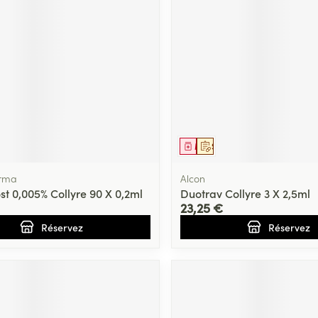
ment
prescription
Médicament
Sur prescription
rma
Alcon
t 0,005% Collyre 90 X 0,2ml
Duotrav Collyre 3 X 2,5ml
23,25 €
Réservez
Réservez