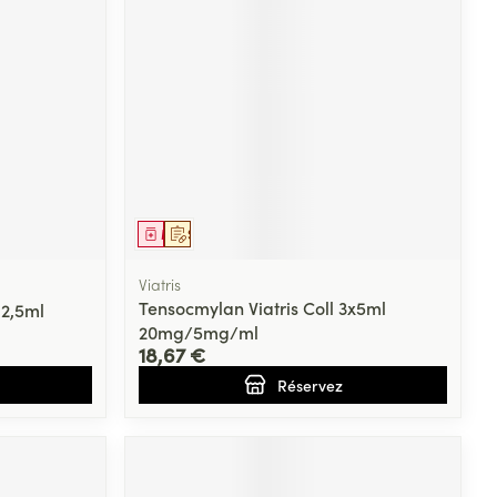
Médicament
Sur prescription
Viatris
Tensocmylan Viatris Coll 3x5ml
2,5ml
20mg/5mg/ml
18,67 €
Réservez