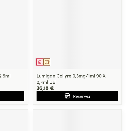
Yeux
s
Afficher plus
ti-insectes
Senteur
Médicament
Sur prescription
2,5ml
Lumigan Collyre 0,3mg/1ml 90 X
0,4ml Ud
36,18 €
Réservez
CBD