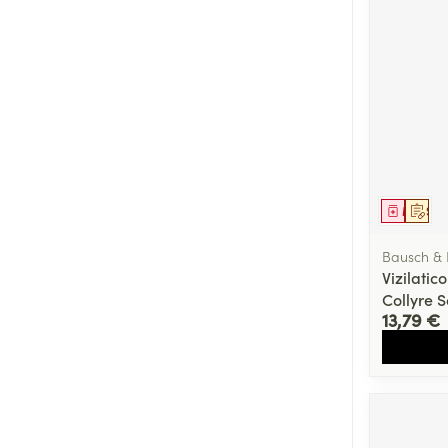
Médica
Sur 
Bausch &
Vizilat
Collyre S
13,79 €