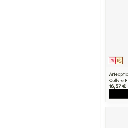
Médicaments vé
Piluliers et acc
Soins du visag
Taches de pigm
Peau sensible -
Médica
Sur 
Peau mixte
Arteopti
Peau terne
Collyre F
16,57 €
Afficher plus
Ronflement