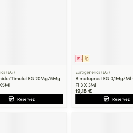
ment
prescription
Médicament
Sur prescription
ics (EG)
Eurogenerics (EG)
mide/Timolol EG 20Mg/5Mg
Bimatoprost EG 0,1Mg/Ml C
3X5Ml
Fl 3 X 3Ml
19,18 €
Réservez
Réservez