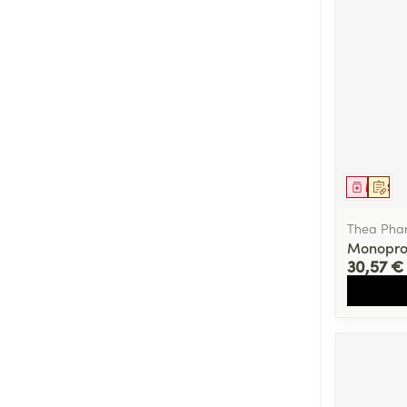
Médica
Sur 
Thea Pha
Monopros
30,57 €