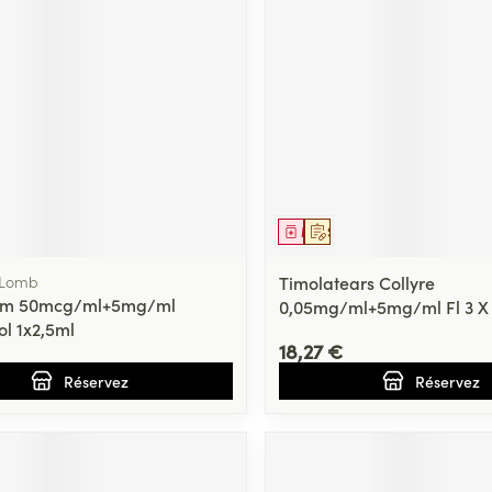
ment
prescription
Médicament
Sur prescription
 Lomb
Timolatears Collyre
icom 50mcg/ml+5mg/ml
0,05mg/ml+5mg/ml Fl 3 X 
ol 1x2,5ml
18,27 €
Réservez
Réservez