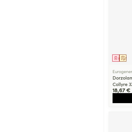
Médica
Sur 
Eurogener
Dorzola
Collyre 
18,67 €