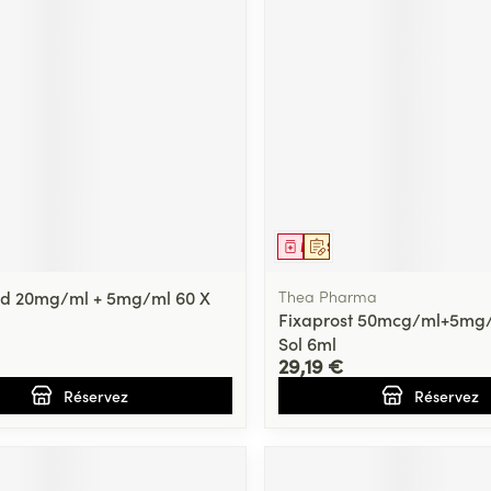
ment
prescription
Médicament
Sur prescription
Ud 20mg/ml + 5mg/ml 60 X
Thea Pharma
Fixaprost 50mcg/ml+5mg/
Sol 6ml
29,19 €
Réservez
Réservez