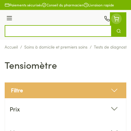
Aller au contenu
Paiements sécurisés
Conseil du pharmacien
Livraison rapide
Menu
Cherch
Rechercher
Accueil
/
Soins à domicile et premiers soins
/
Tests de diagnostic
Tensiomètre
Filtre
Passer à la liste des produits
Prix
filter