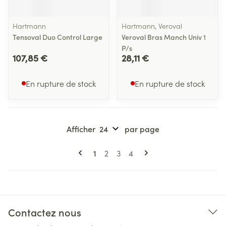
Hartmann
Hartmann, Veroval
Tensoval Duo Control Large
Veroval Bras Manch Univ 1
P/s
107,85 €
28,11 €
En rupture de stock
En rupture de stock
Afficher
par page
Pages
Vous lisez actuellement la page
Page
Page
Page
1
2
3
4
Contactez nous