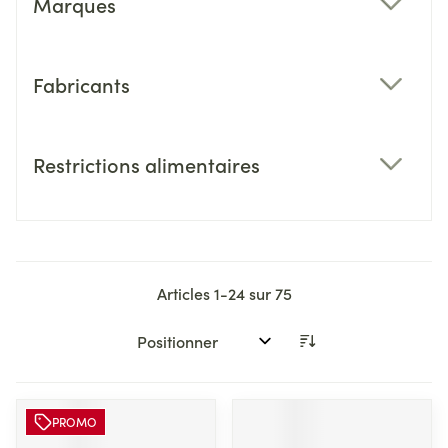
Marques
filter
Fabricants
filter
Restrictions alimentaires
filter
Articles
1
-
24
sur
75
Trier par:
PROMO