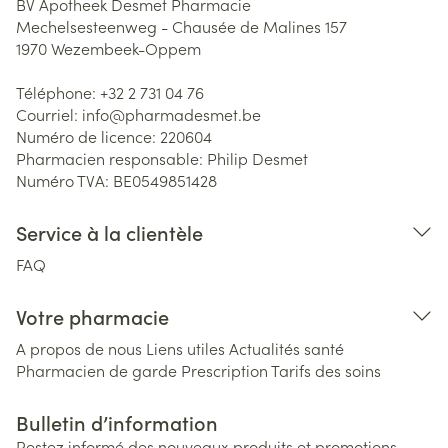
BV Apotheek Desmet Pharmacie
Mechelsesteenweg - Chausée de Malines 157
1970
Wezembeek-Oppem
Téléphone:
+32 2 731 04 76
Courriel:
info@
pharmadesmet.be
Numéro de licence:
220604
Pharmacien responsable:
Philip Desmet
Numéro TVA:
BE0549851428
Service à la clientèle
FAQ
Votre pharmacie
A propos de nous
Liens utiles
Actualités santé
Pharmacien de garde
Prescription
Tarifs des soins
Bulletin d’information
Restez informé des nouveaux produits et promotions