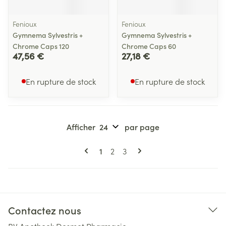
Fenioux
Fenioux
Gymnema Sylvestris +
Gymnema Sylvestris +
Chrome Caps 120
Chrome Caps 60
47,56 €
27,18 €
En rupture de stock
En rupture de stock
Afficher
par page
Pages
Vous lisez actuellement la page
Page
Page
1
2
3
Contactez nous