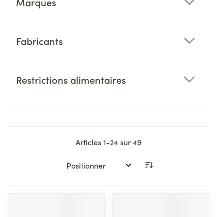
Marques
filter
Fabricants
filter
Restrictions alimentaires
filter
Articles
1
-
24
sur
49
Trier par: