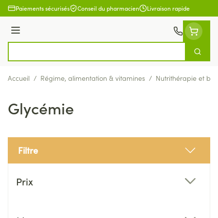
Aller au contenu
Paiements sécurisés
Conseil du pharmacien
Livraison rapide
Menu
Cherch
Rechercher
Accueil
/
Régime, alimentation & vitamines
/
Nutrithérapie et bie
Glycémie
Filtre
Passer à la liste des produits
Prix
filter