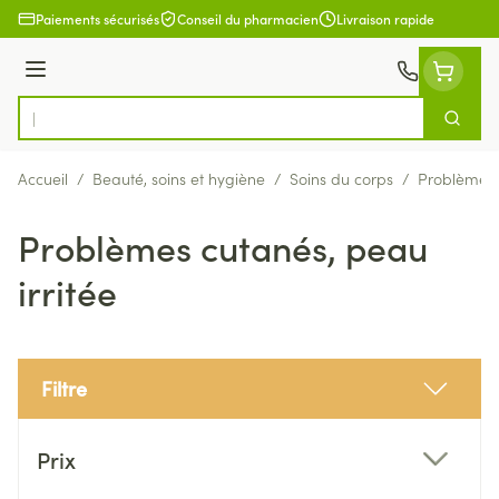
Aller au contenu
Paiements sécurisés
Conseil du pharmacien
Livraison rapide
Menu
Cherch
Rechercher
Accueil
/
Beauté, soins et hygiène
/
Soins du corps
/
Problèmes c
Problèmes cutanés, peau
irritée
Filtre
Passer à la liste des produits
Prix
filter