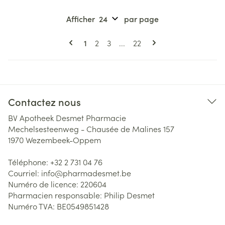
Afficher
par page
Pages
Vous lisez actuellement la page
Page
Page
Page
1
2
3
...
22
Contactez nous
BV Apotheek Desmet Pharmacie
Mechelsesteenweg - Chausée de Malines 157
1970
Wezembeek-Oppem
Téléphone:
+32 2 731 04 76
Courriel:
info@
pharmadesmet.be
Numéro de licence:
220604
Pharmacien responsable:
Philip Desmet
Numéro TVA:
BE0549851428