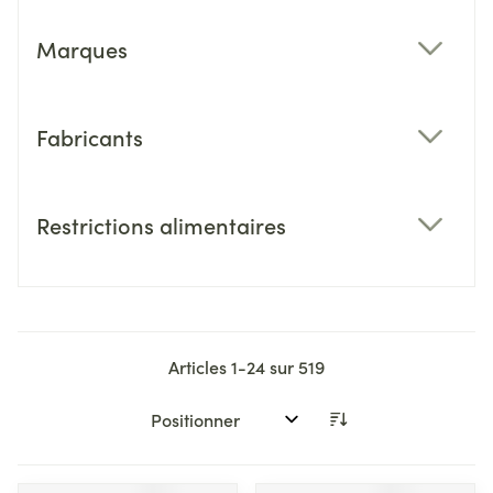
Marques
filter
Fabricants
filter
Restrictions alimentaires
filter
Articles
1
-
24
sur
519
Trier par: