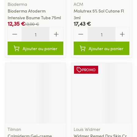
Bioderma
ACM
Bioderma Atoderm
Molutrex 5% Sol Cutane Fl
Intensive Baume Tube 75ml
3ml
12,35 €
17,43 €
13,00 €
Quantité
Quantité
Ajouter au panier
Ajouter au panier
PROMO
Tilman
Louis Widmer
Calmiderm Gel-creme
Widmer Remed Dry Skin Cr