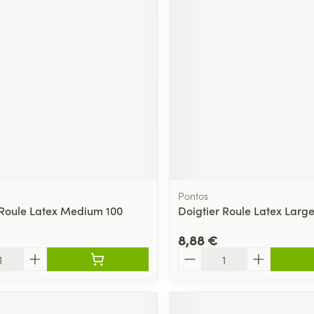
Massage
térinaires
Cheveux
Afficher plus
Afficher plu
essoires
Masques chirurgique
e
Compléments
Répulsifs an
nutritionnels
entation
 peau irritée
Pontos
 Roule Latex Medium 100
Doigtier Roule Latex Large
8,88 €
Quantité
Autobronzants
Rasage