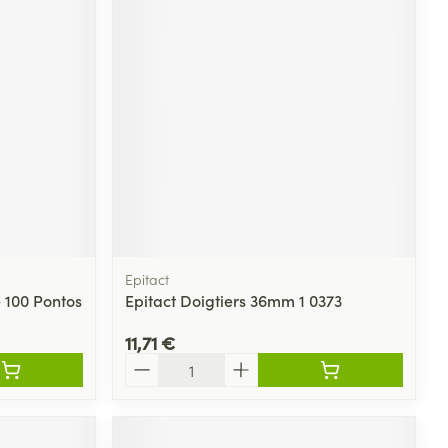
Yeux
s
Afficher plus
ti-insectes
Senteur
Epitact
 100 Pontos
Epitact Doigtiers 36mm 1 0373
11,71 €
Quantité
CBD