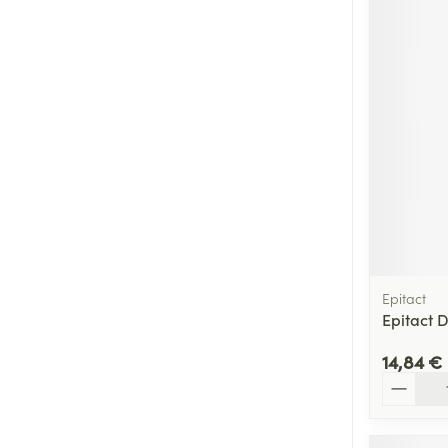
Epitact
Epitact D
14,84 €
Quantité