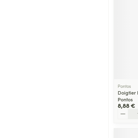
Médicaments vé
Piluliers et acc
Soins du visag
Taches de pigm
Peau sensible -
Peau mixte
Peau terne
Pontos
Doigtier
Afficher plus
Pontos
8,88 €
Quantité
Ronflement