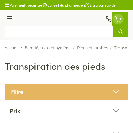
Aller au contenu
Paiements sécurisés
Conseil du pharmacien
Livraison rapide
Menu
Cherch
Rechercher
Accueil
/
Beauté, soins et hygiène
/
Pieds et jambes
/
Transpira
Transpiration des pieds
Filtre
Passer à la liste des produits
Prix
filter