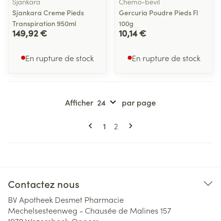
Sjankara
Chemo-bevil
Sjankara Creme Pieds
Gercuria Poudre Pieds Fl
Transpiration 950ml
100g
149,92 €
10,14 €
En rupture de stock
En rupture de stock
Afficher
par page
Pages
Vous lisez actuellement la page
Page
1
2
Contactez nous
BV Apotheek Desmet Pharmacie
Mechelsesteenweg - Chausée de Malines 157