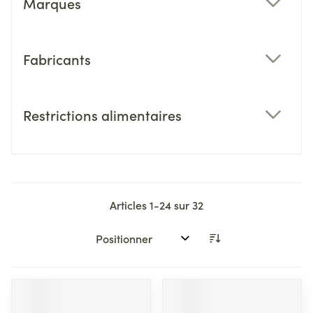
Marques
filter
Fabricants
filter
Restrictions alimentaires
filter
Articles
1
-
24
sur
32
Trier par: