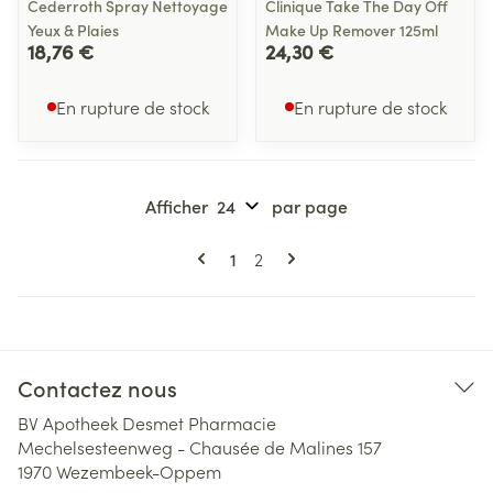
Cederroth Spray Nettoyage
Clinique Take The Day Off
Yeux & Plaies
Make Up Remover 125ml
18,76 €
24,30 €
En rupture de stock
En rupture de stock
Afficher
par page
Pages
Vous lisez actuellement la page
Page
1
2
Contactez nous
BV Apotheek Desmet Pharmacie
Mechelsesteenweg - Chausée de Malines 157
1970
Wezembeek-Oppem