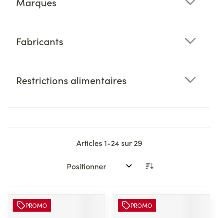
Marques
filter
Fabricants
filter
Restrictions alimentaires
filter
Articles
1
-
24
sur
29
Trier par:
PROMO
PROMO