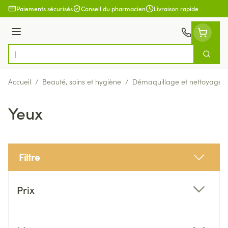
Aller au contenu
Paiements sécurisés
Conseil du pharmacien
Livraison rapide
Menu
Cherch
Rechercher
Accueil
/
Beauté, soins et hygiène
/
Démaquillage et nettoyage
Yeux
Filtre
Passer à la liste des produits
Prix
filter