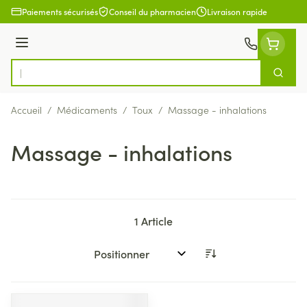
Aller au contenu
Paiements sécurisés
Conseil du pharmacien
Livraison rapide
Menu
Cherch
Rechercher
Accueil
/
Médicaments
/
Toux
/
Massage - inhalations
Massage - inhalations
1
Article
Trier par: