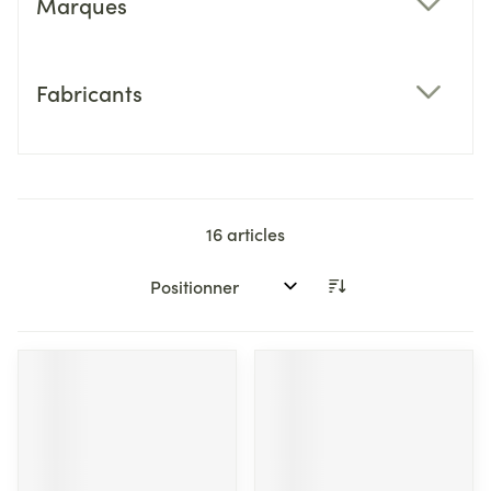
Marques
filter
Fabricants
filter
16
articles
Trier par: