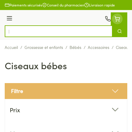
Aller au contenu
Paiements sécurisés
Conseil du pharmacien
Livraison rapide
Menu
Cherch
Rechercher
Accueil
/
Grossesse et enfants
/
Bébés
/
Accessoires
/
Ciseaux
Ciseaux bébes
Filtre
Passer à la liste des produits
Prix
filter