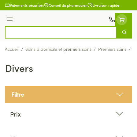
Aller au contenu
Paiements sécurisés
Conseil du pharmacien
Livraison rapide
Menu
Cherch
Rechercher
Accueil
/
Soins à domicile et premiers soins
/
Premiers soins
/
B
Divers
Filtre
Passer à la liste des produits
Prix
filter