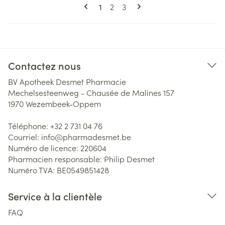
Pages
Vous lisez actuellement la page
Page
Page
1
2
3
Contactez nous
BV Apotheek Desmet Pharmacie
Mechelsesteenweg - Chausée de Malines 157
1970
Wezembeek-Oppem
Téléphone:
+32 2 731 04 76
Courriel:
info@
pharmadesmet.be
Numéro de licence:
220604
Pharmacien responsable:
Philip Desmet
Numéro TVA:
BE0549851428
Service à la clientèle
FAQ