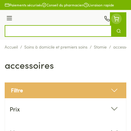
Aller au contenu
Paiements sécurisés
Conseil du pharmacien
Livraison rapide
Menu
Cherch
Rechercher
Accueil
/
Soins à domicile et premiers soins
/
Stomie
/
accessoir
accessoires
Filtre
Passer à la liste des produits
Prix
filter