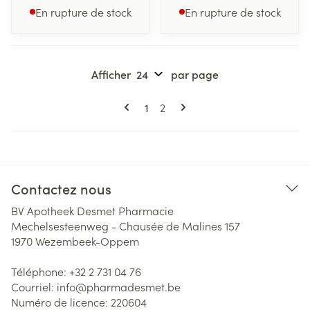
En rupture de stock
En rupture de stock
Afficher
par page
Pages
Vous lisez actuellement la page
Page
1
2
Contactez nous
BV Apotheek Desmet Pharmacie
Mechelsesteenweg - Chausée de Malines 157
1970
Wezembeek-Oppem
Téléphone:
+32 2 731 04 76
Courriel:
info@
pharmadesmet.be
Numéro de licence:
220604