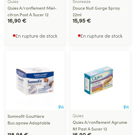
Quies
Snoreeze
Quies A/ronflement Miel-
Douce Nuit Gorge Spray
citron Past A Sucer 12
22ml
16,90 €
15,95 €
En rupture de stock
En rupture de stock
Quies
Somnofit Gouttiere
Quies A/ronflement Agrume
Buc.apnee Adaptable
Nf Past A Sucer 12
118,98 €
16,90 €