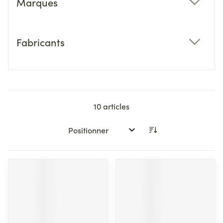
Marques
filter
Fabricants
filter
10
articles
Trier par: