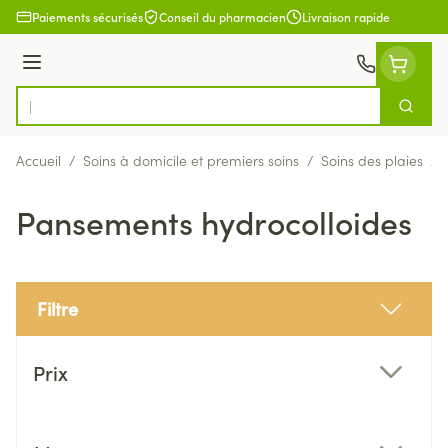
Aller au contenu
Paiements sécurisés
Conseil du pharmacien
Livraison rapide
Menu
Cherch
Rechercher
Accueil
/
Soins à domicile et premiers soins
/
Soins des plaies
/
Pansements hydrocolloides
Filtre
Passer à la liste des produits
Prix
filter