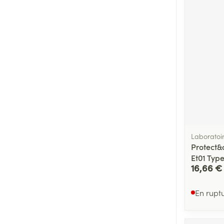
Laboratoi
Protect&
Et01 Type
16,66 €
En rupt