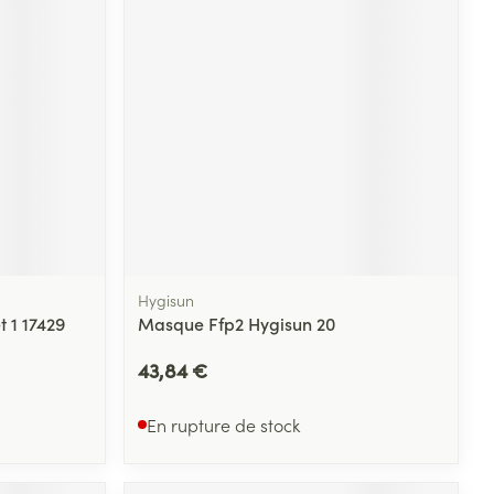
Hygisun
 1 17429
Masque Ffp2 Hygisun 20
43,84 €
En rupture de stock