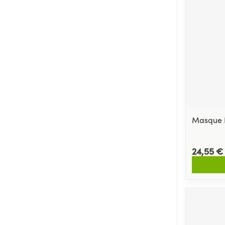
Médicaments vé
Piluliers et acc
Soins du visag
Taches de pigm
Peau sensible -
Peau mixte
Masque F
Peau terne
24,55 €
Afficher plus
Ronflement