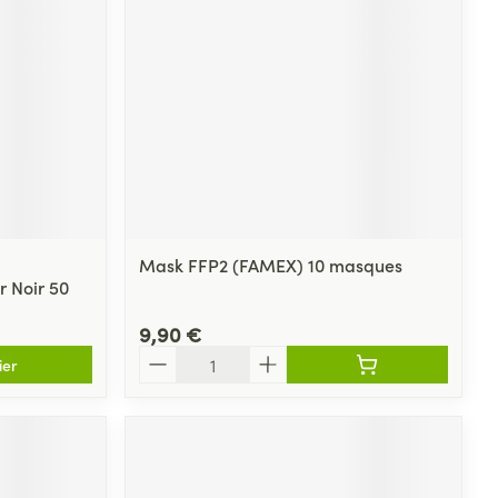
Yeux
s
Afficher plus
ti-insectes
Senteur
Mask FFP2 (FAMEX) 10 masques
r Noir 50
9,90 €
Quantité
ier
CBD