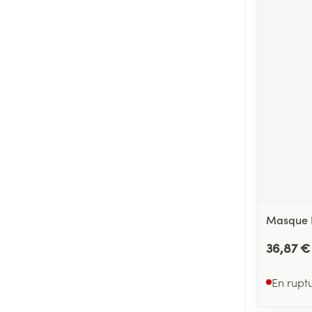
Masque F
36,87 €
En rupt