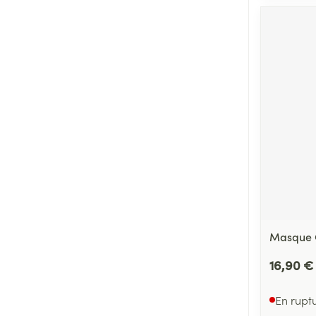
Masque C
16,90 €
En rupt