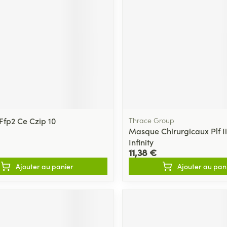
Massage
térinaires
Cheveux
Afficher plus
Afficher plu
essoires
Masques chirurgique
e
Compléments
Répulsifs an
nutritionnels
entation
 peau irritée
fp2 Ce Czip 10
Thrace Group
Masque Chirurgicaux Plf Ii
Infinity
11,38 €
Ajouter au panier
Ajouter au pan
Autobronzants
Rasage