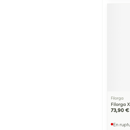
Médicaments vé
Piluliers et acc
Soins du visag
Taches de pigm
Peau sensible -
Peau mixte
Peau terne
Afficher plus
Filorga
Filorga X
73,90 €
Ronflement
En rupt