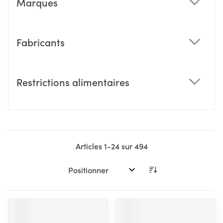
Marques
filter
Fabricants
filter
Restrictions alimentaires
filter
Articles
1
-
24
sur
494
Trier par: