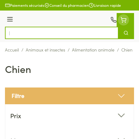
Aller au contenu
Paiements sécurisés
Conseil du pharmacien
Livraison rapide
Menu
Cherch
Rechercher
Accueil
/
Animaux et insectes
/
Alimentation animale
/
Chien
Chien
Filtre
Passer à la liste des produits
Prix
filter