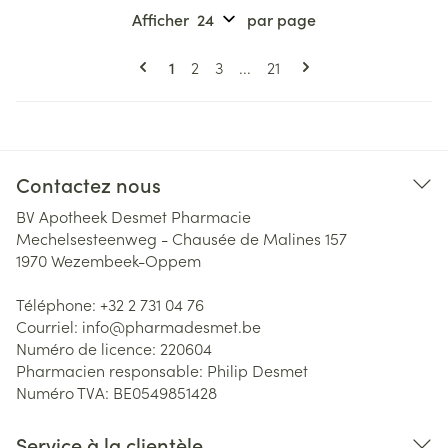
Afficher
par page
Pages
Vous lisez actuellement la page
Page
Page
Page
1
2
3
...
21
Contactez nous
BV Apotheek Desmet Pharmacie
Mechelsesteenweg - Chausée de Malines 157
1970
Wezembeek-Oppem
Téléphone:
+32 2 731 04 76
Courriel:
info@
pharmadesmet.be
Numéro de licence:
220604
Pharmacien responsable:
Philip Desmet
Numéro TVA:
BE0549851428
Service à la clientèle