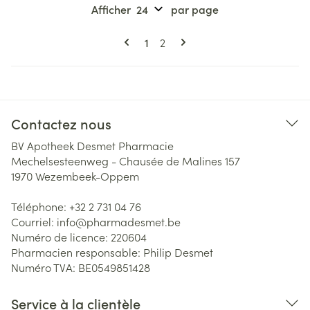
Afficher
par page
Pages
Vous lisez actuellement la page
Page
1
2
Contactez nous
BV Apotheek Desmet Pharmacie
Mechelsesteenweg - Chausée de Malines 157
1970
Wezembeek-Oppem
Téléphone:
+32 2 731 04 76
Courriel:
info@
pharmadesmet.be
Numéro de licence:
220604
Pharmacien responsable:
Philip Desmet
Numéro TVA:
BE0549851428
Service à la clientèle