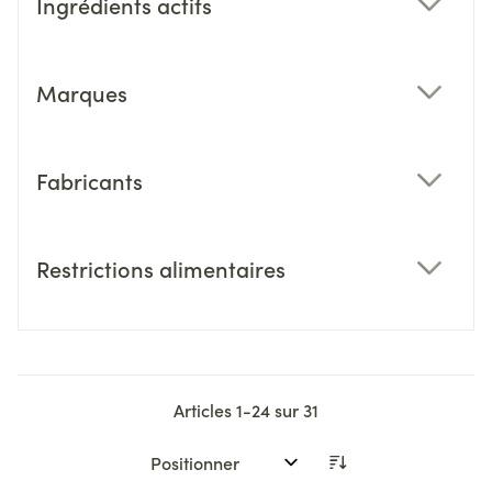
Ingrédients actifs
filter
Marques
filter
Fabricants
filter
Restrictions alimentaires
filter
Articles
1
-
24
sur
31
Trier par: