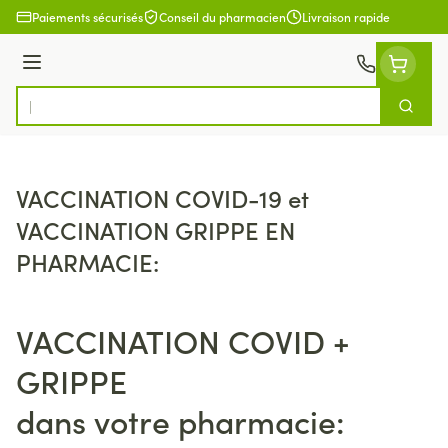
Aller au contenu
Paiements sécurisés
Conseil du pharmacien
Livraison rapide
Menu
Cherch
Rechercher
VACCINATION COVID-19 et
VACCINATION GRIPPE EN
PHARMACIE:
VACCINATION COVID +
GRIPPE
dans votre pharmacie: