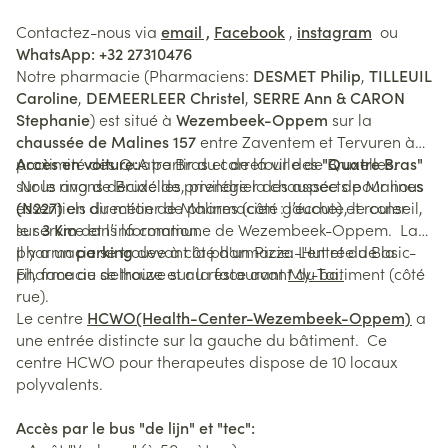
Contactez-nous via
email ,
Facebook
,
instagram
ou
WhatsApp: +32 27310476
Notre pharmacie (Pharmaciens:
DESMET Philip
,
TILLEUIL
Caroline
,
DEMEERLEER Christel
,
SERRE Ann & CARON
Stephanie
) est situé à
Wezembeek-Oppem
sur la
chaussée de Malines 157
entre Zaventem et Tervuren à
proximité des Quatre Bras et de la ville de Bruxelles.
Accès en voiture:
A partir du carrefour des
"Quatre Bras"
Nous avons décidé de privilégier des aspects pour nous
sur le ring de Bruxelles, prendre la chaussée de Malines
essentiels du métier de pharmacien : l’écoute, le conseil,
(N227)
en direction de Malines (côté gauche) et rouler
le service et l’information.
sur
3 Km
dans la commune de Wezembeek-Oppem. La
pharmacie se trouve à côté d'un Pizza-Hut et du Basic-
Il y a un
parking
devant la pharmacie. L'entrée de la
Fit, face au delhaize et au restaurant
pharmacie se trouve sur la face avant du batiment (côté
My-Tai.
rue).
Le centre
HCWO(Health-Center-Wezembeek-Oppem)
a
une entrée distincte sur la gauche du bâtiment. Ce
centre HCWO pour therapeutes dispose de 10 locaux
polyvalents.
Accès par le bus "de lijn" et "tec":