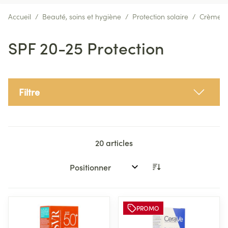
Accueil
/
Beauté, soins et hygiène
/
Protection solaire
/
Crèmes s
SPF 20-25 Protection
Filtre
20
articles
Trier par:
PROMO