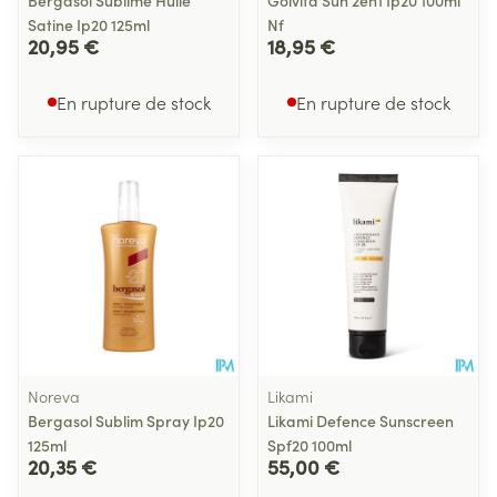
Bergasol Sublime Huile
Golvita Sun 2en1 Ip20 100ml
Satine Ip20 125ml
Nf
20,95 €
18,95 €
En rupture de stock
En rupture de stock
Noreva
Likami
Bergasol Sublim Spray Ip20
Likami Defence Sunscreen
125ml
Spf20 100ml
20,35 €
55,00 €