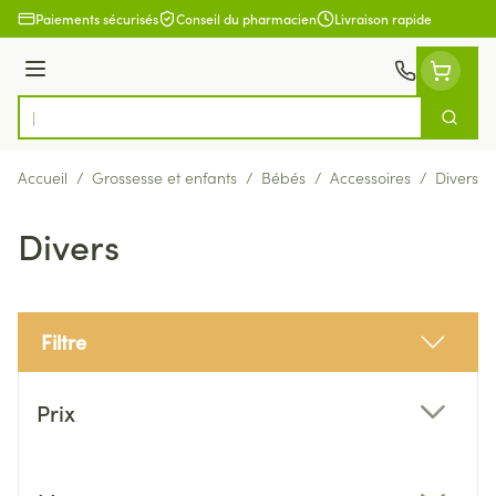
Aller au contenu
Paiements sécurisés
Conseil du pharmacien
Livraison rapide
Menu
Cherch
Rechercher
Accueil
/
Grossesse et enfants
/
Bébés
/
Accessoires
/
Divers
Divers
Filtre
Passer à la liste des produits
Prix
filter