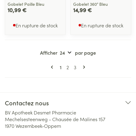
Gobelet Paille Bleu
Gobelet 360° Bleu
10,99 €
14,99 €
En rupture de stock
En rupture de stock
Afficher
par page
Pages
Vous lisez actuellement la page
Page
Page
1
2
3
Contactez nous
BV Apotheek Desmet Pharmacie
Mechelsesteenweg - Chausée de Malines 157
1970
Wezembeek-Oppem