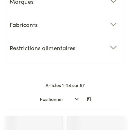
Marques
filter
Fabricants
filter
Restrictions alimentaires
filter
Articles
1
-
24
sur
57
Trier par: