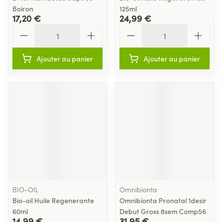
Boiron
125ml
17,20 €
24,99 €
Quantité
Quantité
Ajouter au panier
Ajouter au panier
BIO-OIL
Omnibionta
Bio-oil Huile Regenerante
Omnibionta Pronatal 1desir
60ml
Debut Gross 8sem Comp56
14,99 €
31,95 €