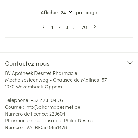
Afficher
par page
Pages
Vous lisez actuellement la page
Page
Page
Page
1
2
3
...
20
Contactez nous
BV Apotheek Desmet Pharmacie
Mechelsesteenweg - Chausée de Malines 157
1970
Wezembeek-Oppem
Téléphone:
+32 2 731 04 76
Courriel:
info@
pharmadesmet.be
Numéro de licence:
220604
Pharmacien responsable:
Philip Desmet
Numéro TVA:
BE0549851428