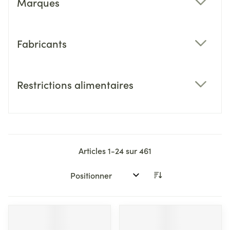
Marques
filter
Fabricants
filter
Restrictions alimentaires
filter
Articles
1
-
24
sur
461
Trier par: