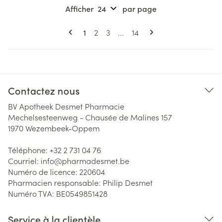
Afficher
par page
Pages
Vous lisez actuellement la page
Page
Page
Page
1
2
3
...
14
Contactez nous
BV Apotheek Desmet Pharmacie
Mechelsesteenweg - Chausée de Malines 157
1970
Wezembeek-Oppem
Téléphone:
+32 2 731 04 76
Courriel:
info@
pharmadesmet.be
Numéro de licence:
220604
Pharmacien responsable:
Philip Desmet
Numéro TVA:
BE0549851428
Service à la clientèle