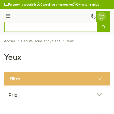
Aller au contenu
Paiements sécurisés
Conseil du pharmacien
Livraison rapide
Menu
Cherch
Rechercher
Accueil
/
Beauté, soins et hygiène
/
Yeux
Yeux
Filtre
Passer à la liste des produits
Prix
filter