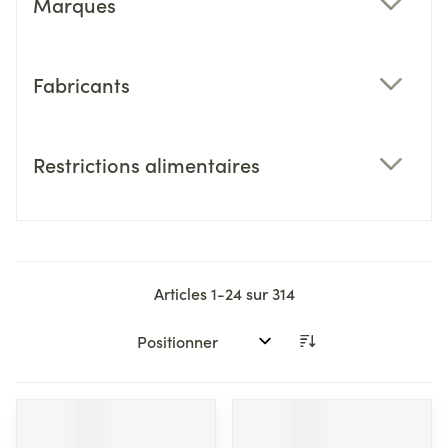
Marques
filter
Fabricants
filter
Restrictions alimentaires
filter
Articles
1
-
24
sur
314
Trier par: