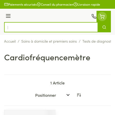
Aller au contenu
Paiements sécurisés
Conseil du pharmacien
Livraison rapide
Menu
Cherch
Rechercher
Accueil
/
Soins à domicile et premiers soins
/
Tests de diagnostic
Cardiofréquencemètre
1
Article
Trier par: