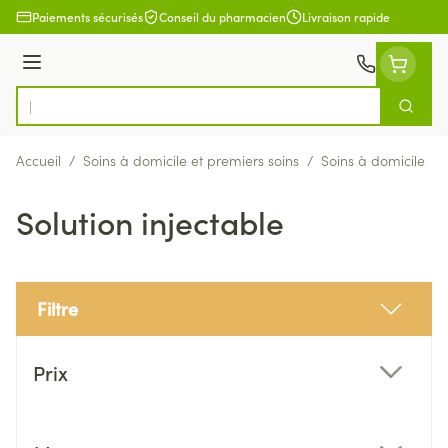
Aller au contenu
Paiements sécurisés
Conseil du pharmacien
Livraison rapide
Menu
Cherch
Rechercher
Accueil
/
Soins à domicile et premiers soins
/
Soins à domicile
/
Solution injectable
Filtre
Passer à la liste des produits
Prix
filter