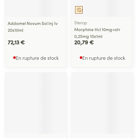
Sur prescription
Sterop
Addamel Novum Sol Inj Iv
Morphine Hcl 10mg+atr
20x10ml
0,25mg 10x1ml
72,13 €
20,79 €
En rupture de stock
En rupture de stock