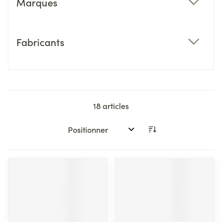
Marques
filter
Fabricants
filter
18
articles
Trier par: