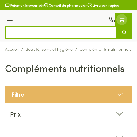
Aller au contenu
Paiements sécurisés
Conseil du pharmacien
Livraison rapide
Menu
Cherch
Rechercher
Accueil
/
Beauté, soins et hygiène
/
Compléments nutritionnels
Compléments nutritionnels
Filtre
Passer à la liste des produits
Prix
filter