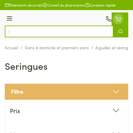
Aller au contenu
Paiements sécurisés
Conseil du pharmacien
Livraison rapide
Menu
Cherch
Rechercher
Accueil
/
Soins à domicile et premiers soins
/
Aiguilles et seringue
Seringues
Filtre
Passer à la liste des produits
Prix
filter