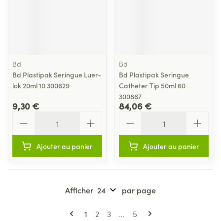
Bd
Bd
Bd Plastipak Seringue Luer-
Bd Plastipak Seringue
lok 20ml 10 300629
Catheter Tip 50ml 60
300867
9,30 €
84,06 €
Quantité
Quantité
Ajouter au panier
Ajouter au panier
Afficher
par page
Pages
Vous lisez actuellement la page
Page
Page
Page
1
2
3
...
5