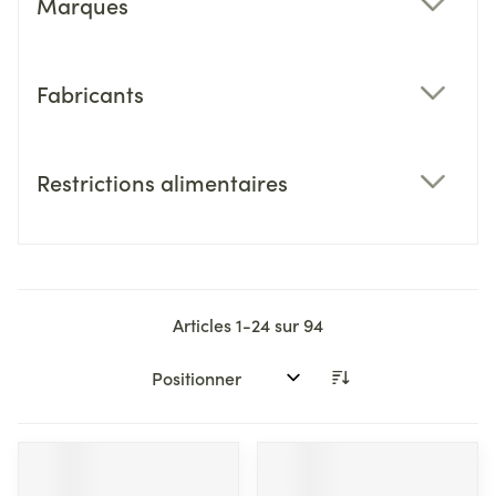
Marques
filter
Fabricants
filter
Restrictions alimentaires
filter
Articles
1
-
24
sur
94
Trier par: