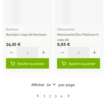
Nutrisan
Mannavital
Nutrizinc Caps 90 Nutrisan
Mannavital Zinc Platinum V-
caps 60
24,30 €
9,65 €
Quantité
Quantité
Ajouter au panier
Ajouter au panier
Afficher
par page
Pages
Vous lisez actuellement la page
Page
Page
Page
1
2
3
4