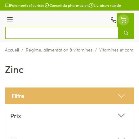
Aller au contenu
Paiements sécurisés
Conseil du pharmacien
Livraison rapide
Menu
Cherch
Rechercher
Accueil
/
Régime, alimentation & vitamines
/
Vitamines et compl
Zinc
Filtre
Passer à la liste des produits
Prix
filter