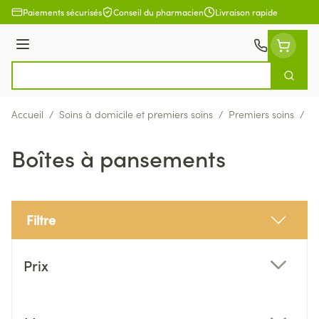
Aller au contenu
Paiements sécurisés
Conseil du pharmacien
Livraison rapide
Menu
Cherch
Rechercher
Accueil
/
Soins à domicile et premiers soins
/
Premiers soins
/
B
Boîtes à pansements
Filtre
Passer à la liste des produits
Prix
filter