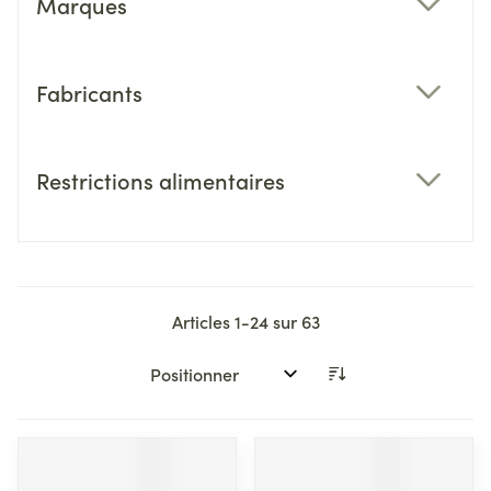
Marques
filter
Fabricants
filter
Restrictions alimentaires
filter
Articles
1
-
24
sur
63
Trier par: