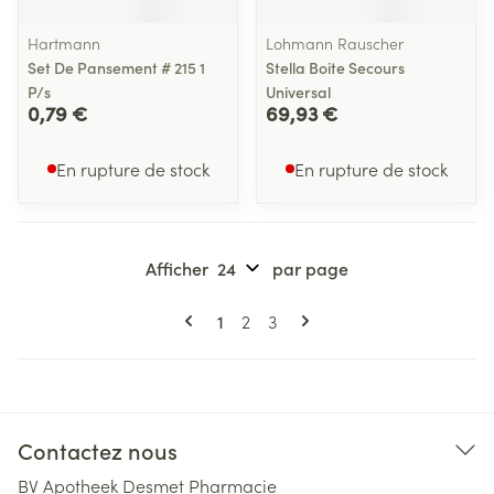
Hartmann
Lohmann Rauscher
Set De Pansement # 215 1
Stella Boite Secours
P/s
Universal
0,79 €
69,93 €
En rupture de stock
En rupture de stock
Afficher
par page
Pages
Vous lisez actuellement la page
Page
Page
1
2
3
Contactez nous
BV Apotheek Desmet Pharmacie