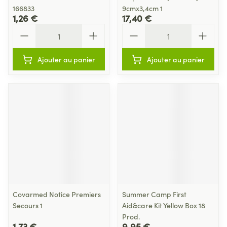
166833
9cmx3,4cm 1
1,26 €
17,40 €
Quantité
Quantité
Ajouter au panier
Ajouter au panier
Covarmed Notice Premiers
Summer Camp First
Secours 1
Aid&care Kit Yellow Box 18
Prod.
1,73 €
9,95 €