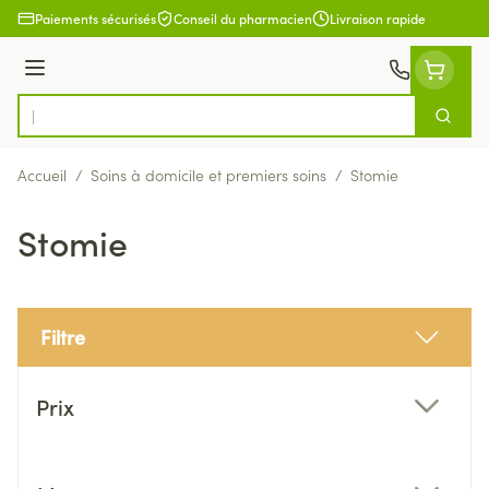
Aller au contenu
Paiements sécurisés
Conseil du pharmacien
Livraison rapide
Menu
Cherch
Rechercher
Accueil
/
Soins à domicile et premiers soins
/
Stomie
Stomie
Filtre
Passer à la liste des produits
Prix
filter