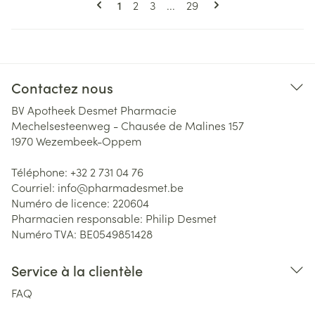
Vous lisez actuellement la page
Page
Page
Page
1
2
3
...
29
Contactez nous
BV Apotheek Desmet Pharmacie
Mechelsesteenweg - Chausée de Malines 157
1970
Wezembeek-Oppem
Téléphone:
+32 2 731 04 76
Courriel:
info@
pharmadesmet.be
Numéro de licence:
220604
Pharmacien responsable:
Philip Desmet
Numéro TVA:
BE0549851428
Service à la clientèle
FAQ