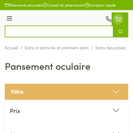
Aller au contenu
Paiements sécurisés
Conseil du pharmacien
Livraison rapide
Menu
Cherch
Rechercher
Accueil
/
Soins à domicile et premiers soins
/
Soins des plaies
/
Pansement oculaire
Filtre
Passer à la liste des produits
Prix
filter