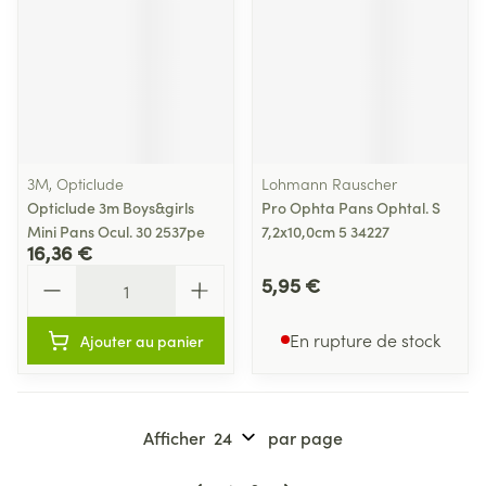
3M, Opticlude
Lohmann Rauscher
Opticlude 3m Boys&girls
Pro Ophta Pans Ophtal. S
Mini Pans Ocul. 30 2537pe
7,2x10,0cm 5 34227
16,36 €
Quantité
5,95 €
En rupture de stock
Ajouter au panier
Afficher
par page
Pages