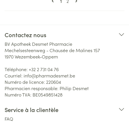
Vous lisez actuellement la page
Page
1
2
Contactez nous
BV Apotheek Desmet Pharmacie
Mechelsesteenweg - Chausée de Malines 157
1970
Wezembeek-Oppem
Téléphone:
+32 2 731 04 76
Courriel:
info@
pharmadesmet.be
Numéro de licence:
220604
Pharmacien responsable:
Philip Desmet
Numéro TVA:
BE0549851428
Service à la clientèle
FAQ