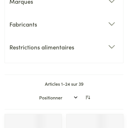
Marques
filter
Fabricants
filter
Restrictions alimentaires
filter
Articles
1
-
24
sur
39
Trier par: