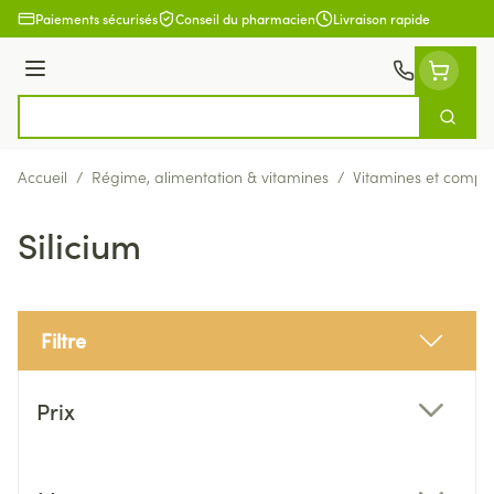
Aller au contenu
Paiements sécurisés
Conseil du pharmacien
Livraison rapide
Menu
Cherch
Rechercher
Accueil
/
Régime, alimentation & vitamines
/
Vitamines et compl
Silicium
Filtre
Passer à la liste des produits
Prix
filter