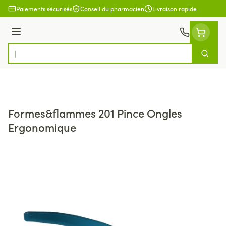
Aller au contenu
Paiements sécurisés
Conseil du pharmacien
Livraison rapide
Menu
Cherch
Rechercher
Formes&flammes 201 Pince Ongles
Ergonomique