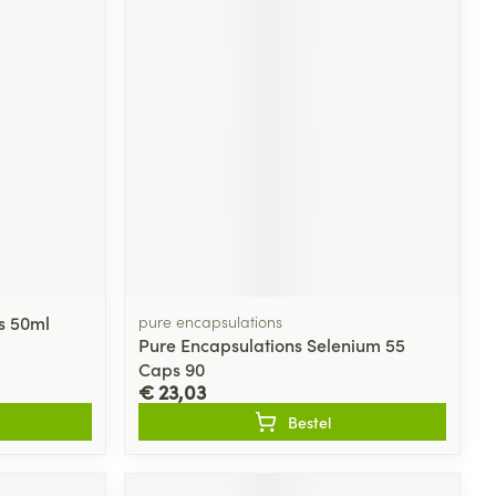
s 50ml
pure encapsulations
Pure Encapsulations Selenium 55
Caps 90
€ 23,03
Bestel