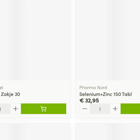
delen
Haar
ging
Supplementen
Insectenwe
Mondmaskers
middelen
ssen
 -
id
d
el
Pharma Nord
 Zakje 30
Selenium+Zinc 150 Tabl
€ 32,95
Zelfbruiner
Scheren
Aantal