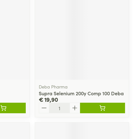
rende
Parfums en
geurproducten
Deba Pharma
Supra Selenium 200y Comp 100 Deba
€ 19,90
CBD
Aantal