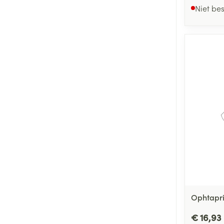
Snurken
Niet be
Ophtapr
€ 16,93