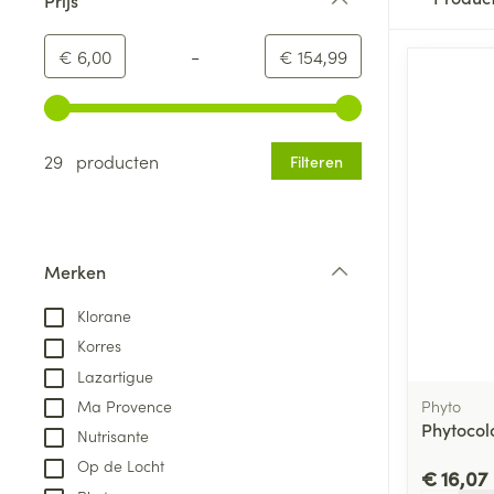
Dieet, voeding en
Seksualiteit
Beschadigd ha
Eetlustremmer
Borstvoeding
Essentiële oliën
Brillen
Anti insecten
Lever, galblaas
filter
vitamines
hoofdirritatie
pancreas
Toon submenu voor Dieet, voe
Platte buik
Lichaamsverzo
Complex - com
Teken tang of p
-
Minimumwaarde
Maximale waarde
€ 6,00
€ 154,99
Styling - spray 
Braken
Vetverbranders
Vitamines en 
Zwangerschap en
Zware benen
kinderen
Verzorging
Laxeermiddele
Gebruik de pijltjestoetsen links en rechts om de minim
Toon submenu voor Zwangersc
Toon meer
Toon meer
Oligo-element
Honden
Toon meer
Toon meer
29 producten
Filteren
Vitaliteit 50+
Toon submenu voor Vitaliteit 5
Thuiszorg
Plantaardige o
Nagels en hoe
Natuur geneeskunde
Mond
Huid
Toon submenu voor Natuur ge
Batterijen
Merken
Droge mond
Ontsmetten en
Thuiszorg en EHBO
filter
Toebehoren
Spijsvertering
desinfecteren
Toon submenu voor Thuiszorg
Klorane
Elektrische tan
Steriel materia
Schimmels
Korres
Dieren en insecten
Interdentaal - f
Toon submenu voor Dieren en 
Vacht, huid of 
Lazartigue
Koortsblaasjes 
Kunstgebit
Phyto
Ma Provence
Geneesmiddelen
Jeuk
Phytocol
Toon meer
Toon submenu voor Geneesmi
Nutrisante
Op de Locht
€ 16,07