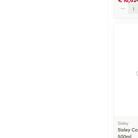
filter
Aantal
Naalden voor i
pennaalden
Diagnostica
Toon meer
Diergeneesmid
Gezichtsverzor
Pillendozen en
accessoires
Pigmentstoorni
Gevoelige huid
geïrriteerde hu
Gemengde hui
Doffe huid
Toon meer
Sisley
Sisley C
500ml