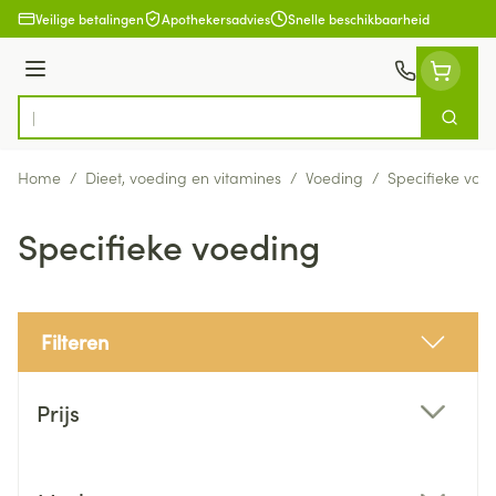
Ga naar de inhoud
Veilige betalingen
Apothekersadvies
Snelle beschikbaarheid
Menu
Zoek
Product, merk, categorie...
Home
/
Dieet, voeding en vitamines
/
Voeding
/
Specifieke voe
Specifieke voeding
Filteren
Doorgaan naar productlijst
Prijs
filter