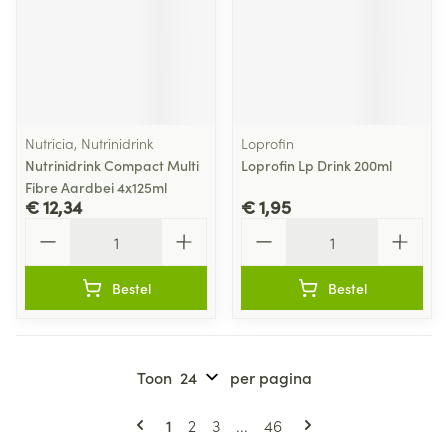
Nutricia, Nutrinidrink
Loprofin
Nutrinidrink Compact Multi
Loprofin Lp Drink 200ml
Fibre Aardbei 4x125ml
€ 12,34
€ 1,95
Aantal
Aantal
Bestel
Bestel
Toon
per pagina
Pagina's
U lees momenteel pagina
Pagina
Pagina
Pagina
1
2
3
...
46