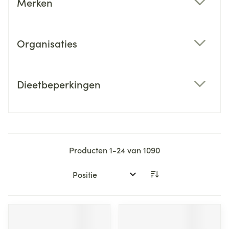
Merken
filter
Organisaties
filter
Dieetbeperkingen
filter
Producten
1
-
24
van
1090
Sorteer op: