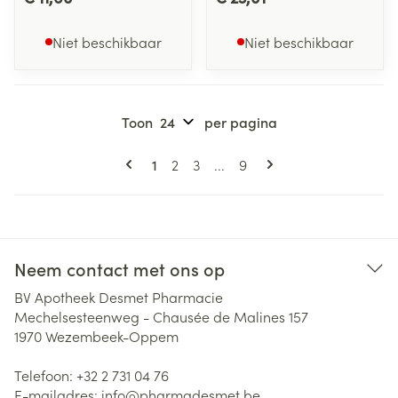
Niet beschikbaar
Niet beschikbaar
Toon
per pagina
Pagina's
U lees momenteel pagina
Pagina
Pagina
Pagina
1
2
3
...
9
Neem contact met ons op
BV Apotheek Desmet Pharmacie
Mechelsesteenweg - Chausée de Malines 157
1970
Wezembeek-Oppem
Telefoon:
+32 2 731 04 76
E-mailadres:
info@
pharmadesmet.be