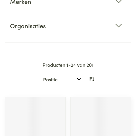
Merken
filter
Organisaties
filter
Producten
1
-
24
van
201
Sorteer op: