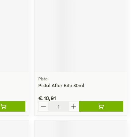
rende
Parfums en
geurproducten
Pistal
Pistal After Bite 30ml
€ 10,91
CBD
Aantal