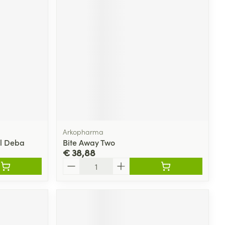
Arkopharma
ml Deba
Bite Away Two
€ 38,88
Aantal