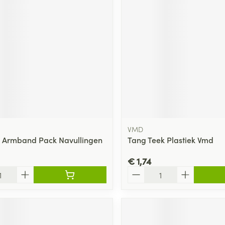
delen
Haar
ging
Supplementen
Insectenwe
Mondmaskers
middelen
ssen
 -
id
d
VMD
o Armband Pack Navullingen
Tang Teek Plastiek Vmd
€ 1,74
Zelfbruiner
Scheren
Aantal