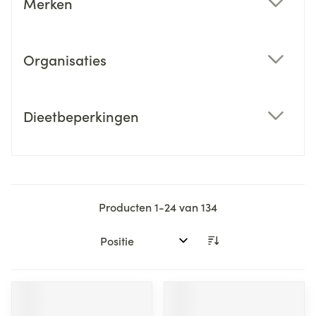
Merken
filter
Organisaties
filter
Dieetbeperkingen
filter
Producten
1
-
24
van
134
Sorteer op: