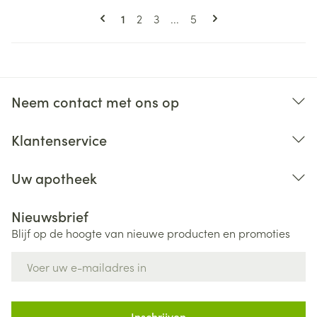
Pagina's
U lees momenteel pagina
Pagina
Pagina
Pagina
1
2
3
...
5
Neem contact met ons op
Klantenservice
Uw apotheek
Nieuwsbrief
Blijf op de hoogte van nieuwe producten en promoties
E-mail adres
Inschrijven