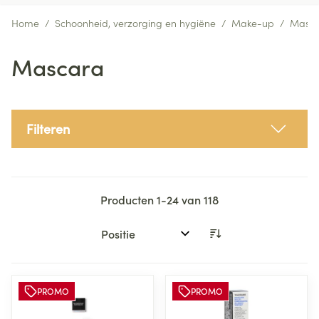
Home
/
Schoonheid, verzorging en hygiëne
/
Make-up
/
Masc
Mascara
Filteren
Producten
1
-
24
van
118
Sorteer op:
PROMO
PROMO