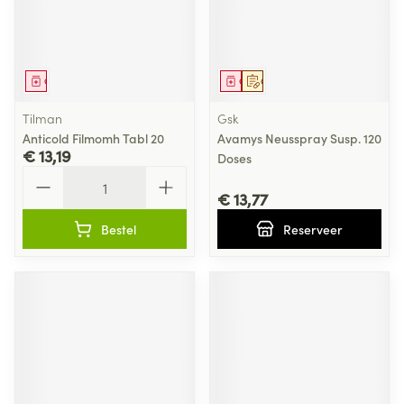
Geneesmiddel
Geneesmiddel
Op voorschrift
Tilman
Gsk
Anticold Filmomh Tabl 20
Avamys Neusspray Susp. 120
€ 13,19
Doses
Aantal
€ 13,77
Bestel
Reserveer