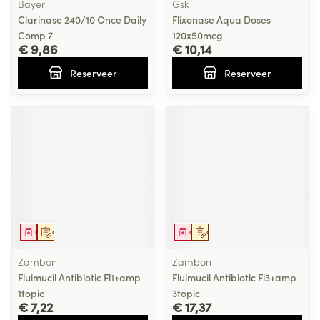
Bayer
Gsk
Clarinase 240/10 Once Daily
Flixonase Aqua Doses
Comp 7
120x50mcg
€ 9,86
€ 10,14
Reserveer
Reserveer
Geneesmiddel
Op voorschrift
Geneesmiddel
Op voorschrift
Zambon
Zambon
Fluimucil Antibiotic Fl1+amp
Fluimucil Antibiotic Fl3+amp
1topic
3topic
€ 7,22
€ 17,37