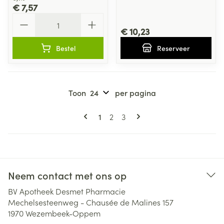
€ 7,57
Aantal
€ 10,23
Bestel
Reserveer
Toon
per pagina
Pagina's
U lees momenteel pagina
Pagina
Pagina
1
2
3
Neem contact met ons op
BV Apotheek Desmet Pharmacie
Mechelsesteenweg - Chausée de Malines 157
1970
Wezembeek-Oppem