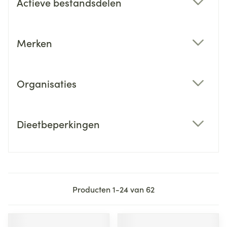
Actieve bestandsdelen
filter
Merken
filter
Organisaties
filter
Dieetbeperkingen
filter
Producten
1
-
24
van
62