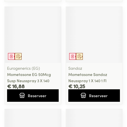
Geneesmiddel
Op voorschrift
Geneesmiddel
Op voorschrift
Eurogenerics (EG)
Sandoz
Mometasone EG 50Mcg
Mometasone Sandoz
Susp Neusspray 3 X 140
Neusspray 1 X 140 1 Fl
€ 16,88
€ 10,25
Reserveer
Reserveer