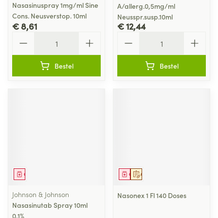
Nasasinuspray 1mg/ml Sine
A/allerg.0,5mg/ml
Cons. Neusverstop. 10ml
Neusspr.susp.10ml
€ 8,61
€ 12,44
Aantal
Aantal
Bestel
Bestel
Geneesmiddel
Geneesmiddel
Op voorschrift
Johnson & Johnson
Nasonex 1 Fl 140 Doses
Nasasinutab Spray 10ml
0,1%