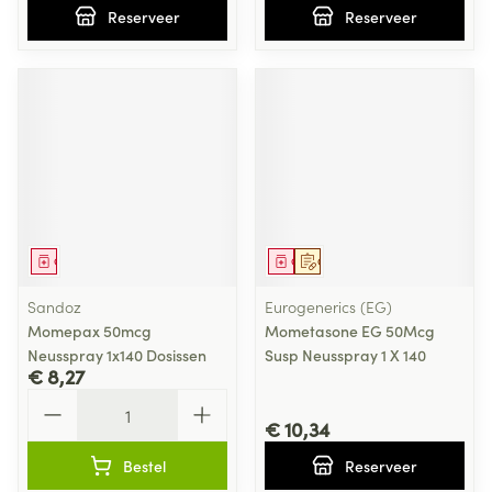
Reserveer
Reserveer
Geneesmiddel
Geneesmiddel
Op voorschrift
Sandoz
Eurogenerics (EG)
Momepax 50mcg
Mometasone EG 50Mcg
Neusspray 1x140 Dosissen
Susp Neusspray 1 X 140
€ 8,27
Aantal
€ 10,34
Bestel
Reserveer