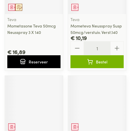
Geneesmiddel
Op voorschrift
Geneesmiddel
Teva
Teva
Mometasone Teva 50mcg
Mometeva Neusspray Susp
Neusspray 3 X 140
50mcg/verstuiv. Verst.140
€ 10,19
Aantal
€ 16,89
Reserveer
Bestel
Geneesmiddel
Geneesmiddel