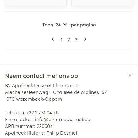
Toon
per pagina
Pagina's
U lees momenteel pagina
Pagina
Pagina
1
2
3
Neem contact met ons op
BV Apotheek Desmet Pharmacie
Mechelsesteenweg - Chausée de Malines 157
1970
Wezembeek-Oppem
Telefoon:
+32 2 731 04 76
E-mailadres:
info@
pharmadesmet.be
APB nummer:
220604
Apotheek titularis:
Philip Desmet