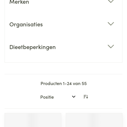
Merken
filter
Organisaties
filter
Dieetbeperkingen
filter
Producten
1
-
24
van
55
Sorteer op: