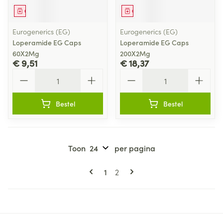
Geneesmiddel
Geneesmiddel
Eurogenerics (EG)
Eurogenerics (EG)
Loperamide EG Caps
Loperamide EG Caps
60X2Mg
200X2Mg
€ 9,51
€ 18,37
Aantal
Aantal
Bestel
Bestel
Toon
per pagina
Pagina's
U lees momenteel pagina
Pagina
1
2